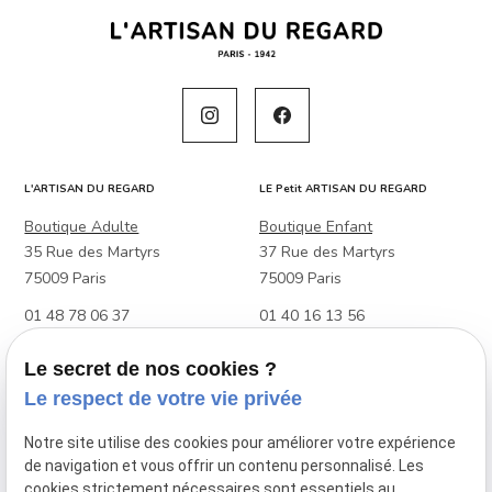
L'ARTISAN DU REGARD
LE Petit ARTISAN DU REGARD
Boutique Adulte
Boutique Enfant
35 Rue des Martyrs
37 Rue des Martyrs
75009 Paris
75009 Paris
01 48 78 06 37
01 40 16 13 56
Boutique Adulte & Enfant
Le secret de nos cookies ?
88 Rue Raymond Losserand
Le respect de votre vie privée
75014 Paris
Notre site utilise des cookies pour améliorer votre expérience
01 45 39 27 48
de navigation et vous offrir un contenu personnalisé. Les
cookies strictement nécessaires sont essentiels au