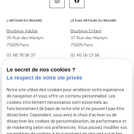
L'ARTISAN DU REGARD
LE Petit ARTISAN DU REGARD
Boutique Adulte
Boutique Enfant
35 Rue des Martyrs
37 Rue des Martyrs
75009 Paris
75009 Paris
01 48 78 06 37
01 40 16 13 56
Boutique Adulte & Enfant
Le secret de nos cookies ?
88 Rue Raymond Losserand
Le respect de votre vie privée
75014 Paris
Notre site utilise des cookies pour améliorer votre expérience
01 45 39 27 48
de navigation et vous offrir un contenu personnalisé. Les
cookies strictement nécessaires sont essentiels au
fonctionnement de base de notre site et ne peuvent pas être
VOTRE OPTICIEN
désactivés. Cependant, vous avez le choix d'activer ou de
Lunettes de vue
désactiver les cookies de personnalisation, de performance et
Lunettes de soleil
de marketing selon vos préférences. Vous pouvez modifier vos
paramètres de cookies à tout moment en cliquant sur le lien