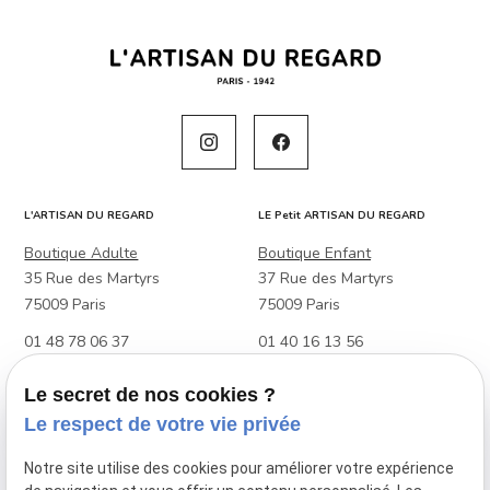
L'ARTISAN DU REGARD
LE Petit ARTISAN DU REGARD
Boutique Adulte
Boutique Enfant
35 Rue des Martyrs
37 Rue des Martyrs
75009 Paris
75009 Paris
01 48 78 06 37
01 40 16 13 56
Boutique Adulte & Enfant
Le secret de nos cookies ?
88 Rue Raymond Losserand
Le respect de votre vie privée
75014 Paris
Notre site utilise des cookies pour améliorer votre expérience
01 45 39 27 48