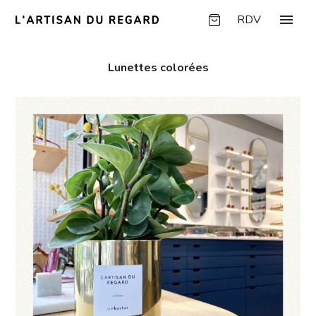
Panneau de gestion des cookies
menu
RDV
Lunettes colorées