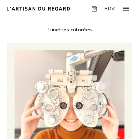
Panneau de gestion des cookies
menu
RDV
Lunettes colorées