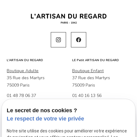
L'ARTISAN DU REGARD
LE Petit ARTISAN DU REGARD
Boutique Adulte
Boutique Enfant
35 Rue des Martyrs
37 Rue des Martyrs
75009 Paris
75009 Paris
01 48 78 06 37
01 40 16 13 56
Boutique Adulte & Enfant
Le secret de nos cookies ?
88 Rue Raymond Losserand
Le respect de votre vie privée
75014 Paris
Notre site utilise des cookies pour améliorer votre expérience
01 45 39 27 48