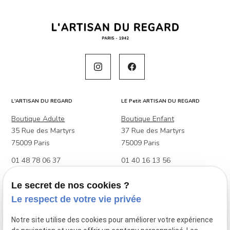
L'ARTISAN DU REGARD
LE Petit ARTISAN DU REGARD
Boutique Adulte
Boutique Enfant
35 Rue des Martyrs
37 Rue des Martyrs
75009 Paris
75009 Paris
01 48 78 06 37
01 40 16 13 56
Boutique Adulte & Enfant
Le secret de nos cookies ?
88 Rue Raymond Losserand
Le respect de votre vie privée
75014 Paris
Notre site utilise des cookies pour améliorer votre expérience
01 45 39 27 48