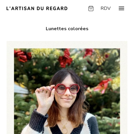
Panneau de gestion des cookies
menu
RDV
Lunettes colorées