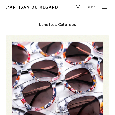
Panneau de gestion des cookies
menu
RDV
Lunettes Colorées