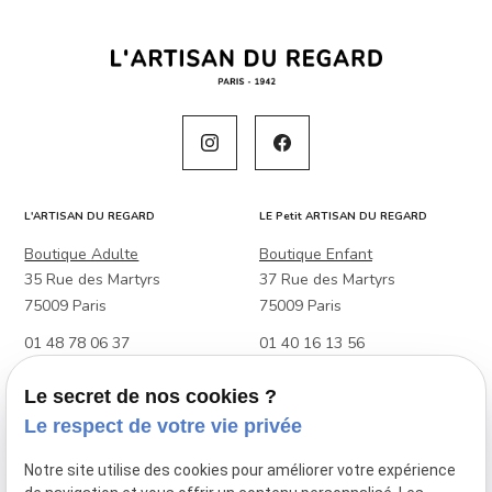
L'ARTISAN DU REGARD
LE Petit ARTISAN DU REGARD
Boutique Adulte
Boutique Enfant
35 Rue des Martyrs
37 Rue des Martyrs
75009 Paris
75009 Paris
01 48 78 06 37
01 40 16 13 56
Boutique Adulte & Enfant
Le secret de nos cookies ?
88 Rue Raymond Losserand
Le respect de votre vie privée
75014 Paris
Notre site utilise des cookies pour améliorer votre expérience
01 45 39 27 48