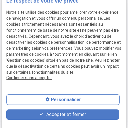
Le respect de votre vie privée
75014 Paris
Notre site utilise des cookies pour améliorer votre expérience
01 45 39 27 48
de navigation et vous offrir un contenu personnalisé. Les
cookies strictement nécessaires sont essentiels au
fonctionnement de base de notre site et ne peuvent pas être
VOTRE OPTICIEN
désactivés. Cependant, vous avez le choix d'activer ou de
Lunettes de vue
désactiver les cookies de personnalisation, de performance et
Lunettes de soleil
de marketing selon vos préférences. Vous pouvez modifier vos
paramètres de cookies à tout moment en cliquant sur le lien
LIENS UTILES
'Gestion des cookies' situé en bas de notre site. Veuillez noter
Plan du site
que la désactivation de certains cookies peut avoir un impact
sur certaines fonctionnalités du site.
Mentions légales
Continuer sans accepter
Politique de confidentialité
Gestion des cookies
Personnaliser
star
contact_page
place
Nos créateurs
Contact
Plan d'accès
Accepter et fermer