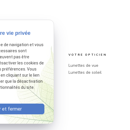
re vie privée
ce de navigation et vous
cessaires sont
t ARTISAN DU REGARD
VOTRE OPTICIEN
peuvent pas être
ésactiver les cookies de
nfant
Lunettes de vue
s préférences. Vous
 Martyrs
Lunettes de soleil
 cliquant sur le lien
s
ter que la désactivation
ionnalités du site.
3 56
 et fermer