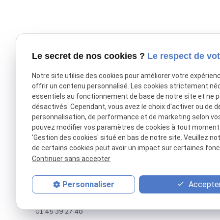
Le secret de nos cookies ?
Le respect de vot
Notre site utilise des cookies pour améliorer votre expérien
offrir un contenu personnalisé. Les cookies strictement né
L'ARTISAN DU REGARD
LE Peti
essentiels au fonctionnement de base de notre site et ne 
désactivés. Cependant, vous avez le choix d'activer ou de d
Boutique Adulte
Boutique E
personnalisation, de performance et de marketing selon vo
35 Rue des Martyrs
37 Rue des
pouvez modifier vos paramètres de cookies à tout moment en
75009 Paris
75009 Pari
'Gestion des cookies' situé en bas de notre site. Veuillez no
de certains cookies peut avoir un impact sur certaines fonct
01 48 78 06 37
01 40 16 1
Continuer sans accepter
Boutique Adulte & Enfant
88 Rue Raymond Losserand
Accepter
Personnaliser
75014 Paris
01 45 39 27 48