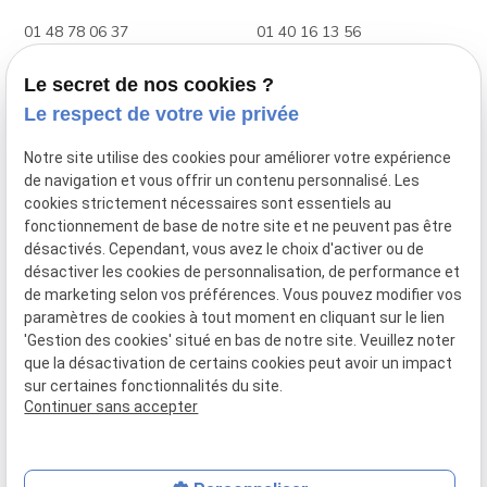
01 48 78 06 37
01 40 16 13 56
Boutique Adulte & Enfant
Le secret de nos cookies ?
88 Rue Raymond Losserand
Le respect de votre vie privée
75014 Paris
Notre site utilise des cookies pour améliorer votre expérience
01 45 39 27 48
de navigation et vous offrir un contenu personnalisé. Les
cookies strictement nécessaires sont essentiels au
fonctionnement de base de notre site et ne peuvent pas être
VOTRE OPTICIEN
désactivés. Cependant, vous avez le choix d'activer ou de
Lunettes de vue
désactiver les cookies de personnalisation, de performance et
Lunettes de soleil
de marketing selon vos préférences. Vous pouvez modifier vos
paramètres de cookies à tout moment en cliquant sur le lien
LIENS UTILES
'Gestion des cookies' situé en bas de notre site. Veuillez noter
Plan du site
que la désactivation de certains cookies peut avoir un impact
sur certaines fonctionnalités du site.
Mentions légales
Continuer sans accepter
Politique de confidentialité
Gestion des cookies