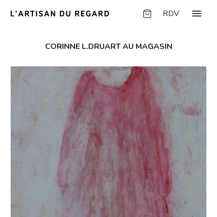
Panneau de gestion des cookies
menu
RDV
CORINNE L.DRUART AU MAGASIN