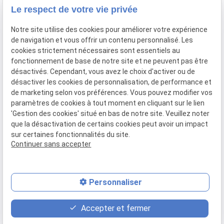
88 Rue Raymond Losserand
Le respect de votre vie privée
75014 Paris
Notre site utilise des cookies pour améliorer votre expérience
01 45 39 27 48
de navigation et vous offrir un contenu personnalisé. Les
cookies strictement nécessaires sont essentiels au
fonctionnement de base de notre site et ne peuvent pas être
VOTRE OPTICIEN
désactivés. Cependant, vous avez le choix d'activer ou de
Lunettes de vue
désactiver les cookies de personnalisation, de performance et
Lunettes de soleil
de marketing selon vos préférences. Vous pouvez modifier vos
paramètres de cookies à tout moment en cliquant sur le lien
LIENS UTILES
'Gestion des cookies' situé en bas de notre site. Veuillez noter
Plan du site
que la désactivation de certains cookies peut avoir un impact
sur certaines fonctionnalités du site.
Mentions légales
Continuer sans accepter
Politique de confidentialité
Gestion des cookies
Personnaliser
star
contact_page
place
Nos créateurs
Contact
Plan d'accès
Accepter et fermer